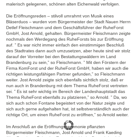
malerisch gelegenen, schönen alten Eichenwald verfolgen.
Die Eröffnungsreden – stilvoll umrahmt von Musik eines
Bläserduos – wurden vom Bürgermeister der Stadt Nauen Herrn
Detlef Fleischmann und dem Geschäftsführer der RuheForst
GmbH, Jost Arnold, gehalten. Bürgermeister Fleischmann zeigte
nochmals den Werdegang des RuheForsts bis zur Eröffnung
auf. ” Es war nicht immer einfach den einstimmigen Beschluß
des Stadtrates dann auch umzusetzen, aber heute sind wir stolz
darauf der Vorreiter bei den Bestattungswäldern im Land
Brandenburg zu sein,” so Fleischmann. ” Mit den Förstern der
Firma KomForst und der RuheForst GmbH, haben wir auch die
richtigen leistungsfähigen Partner gefunden,” so Fleischmann
weiter. Jost Arnold zeigte sich ebenfalls sichtlich stolz, daß er
nun auch in Brandenburg mit dem Thema RuheForst vertreten
sei. ” Es ist sehr wichtig im Bereich der Landeshauptstadt das
Thema RuheForst ebenfalls zu platzieren,” so Arnold. ” Da, wo
sich auch schon Fontane begeistert von der Natur zeigte und
sich auch gerne aufgehalten hat, ist selbstverständlich auch der
richtige Ort, um einen RuheForst zu eröffnen,” so Arnold weiter.
Im Anschluß an die Eröffnungszeremonie pflanzten
Bürgermeister Fleischmann, Jost Arnold und Frank Kaeding