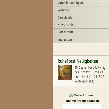
Virtueller Rundgang
Vorsorge
Downloads
News Archiv
Datenschutz
Impressum
RuheForst Neuigkeiten
19. September 2025
–
Tag
des Friedhofs – „endlich
und lebendig“ – 21. & 22.
September 2025
Das Wetter für Laubach