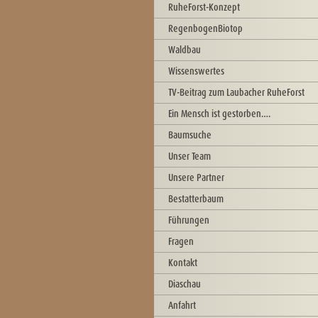
RuheForst-Konzept
RegenbogenBiotop
Waldbau
Wissenswertes
TV-Beitrag zum Laubacher RuheForst
Ein Mensch ist gestorben….
Baumsuche
Unser Team
Unsere Partner
Bestatterbaum
Führungen
Fragen
Kontakt
Diaschau
Anfahrt