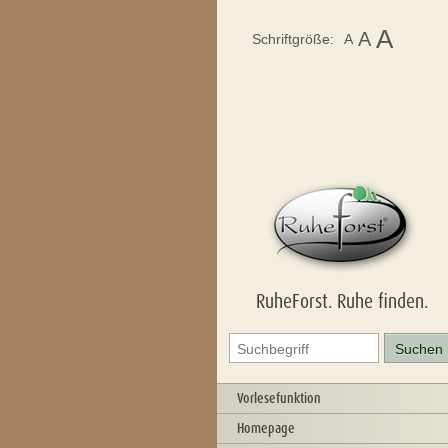
A
A
Schriftgröße:
A
RuheForst. Ruhe finden.
Vorlesefunktion
Homepage