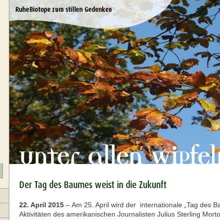
Der Tag des Baumes weist in die Zukunft
22. April 2015
–
Am 25. April wird der internationale „Tag des B
Aktivitäten des amerikanischen Journalisten Julius Sterling Mort