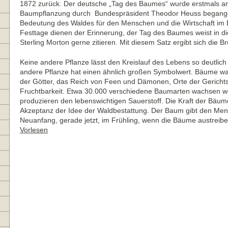
1872 zurück. Der deutsche „Tag des Baumes“ wurde erstmals am 
Baumpflanzung durch Bundespräsident Theodor Heuss begangen
Bedeutung des Waldes für den Menschen und die Wirtschaft im 
Festtage dienen der Erinnerung, der Tag des Baumes weist in die
Sterling Morton gerne zitieren. Mit diesem Satz ergibt sich die 
Keine andere Pflanze lässt den Kreislauf des Lebens so deutlic
andere Pflanze hat einen ähnlich großen Symbolwert. Bäume war
der Götter, das Reich von Feen und Dämonen, Orte der Gerichtsb
Fruchtbarkeit. Etwa 30.000 verschiedene Baumarten wachsen welt
produzieren den lebenswichtigen Sauerstoff. Die Kraft der Bäume
Akzeptanz der Idee der Waldbestattung. Der Baum gibt den Men
Neuanfang, gerade jetzt, im Frühling, wenn die Bäume austrei
Vorlesen