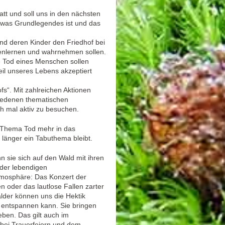
att und soll uns in den nächsten
twas Grundlegendes ist und das
und deren Kinder den Friedhof bei
enlernen und wahrnehmen sollen.
e Tod eines Menschen sollen
eil unseres Lebens akzeptiert
s“. Mit zahlreichen Aktionen
hiedenen thematischen
h mal aktiv zu besuchen.
s Thema Tod mehr in das
 länger ein Tabuthema bleibt.
 sie sich auf den Wald mit ihren
 der lebendigen
tmosphäre: Das Konzert der
 oder das lautlose Fallen zarter
lder können uns die Hektik
 entspannen kann. Sie bringen
ben. Das gilt auch im
bei Trauerfeiern und dem