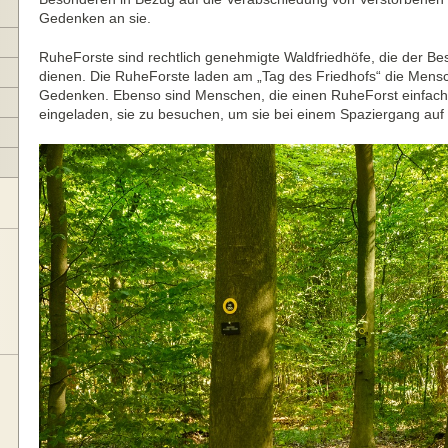
Gedenken an sie.
RuheForste sind rechtlich genehmigte Waldfriedhöfe, die der Be
dienen. Die RuheForste laden am „Tag des Friedhofs“ die Mensc
Gedenken. Ebenso sind Menschen, die einen RuheForst einfach
eingeladen, sie zu besuchen, um sie bei einem Spaziergang auf 