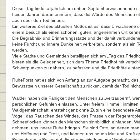
Dieser Tag findet alljährlich am dritten Septemberwochenende st
beiden Jahren daran erinnern, dass die Würde des Menschen e
auch über den Tod hinaus.
Ein weiteres Ziel des aktuellen Mottos ist es, dass Erwachsene 
einem Besuch als einen schönen, guten, angenehmen Ort kenn
Die Begräbnis- und Erinnerungsstätte und der damit verbunden
keine Furcht und innere Dunkelheit verbreiten, sondern als ein T
werden.
Viele Städte und Gemeinden beteiligen sich am „Tag des Friedhof
bieten sie die Gelegenheit, sich dem Thema Friedhof mit versc
Schwerpunkten zu nähern, zu befassen und die Friedhöfe einfac
RuheForst hat es sich von Anfang an zur Aufgabe gemacht, da
Bewusstsein unserer Gesellschaft zu rücken, damit der Tod nicht
Wälder haben die Fähigkeit den Menschen zu „verzaubern“, wenn
persönlichen Gefühlen einlassen. Unter freiem Himmel, inmitten
Waldgemeinschaft, entsteht ganz ohne Zutun eine besondere A
Vögel, das Rauschen des Windes, das Prasseln der Regentropfen
Schneeflocken können den Menschen sinnbildlich einfangen. Wä
nehmen, uns innere Ruhe bringen. Sie sind Orte, an denen man
uns Hoffnung und Trost, und können uns neuen Mut und Kraft ge
Besonderen in Bezug auf die Verabschiedung von Verstorbenen 